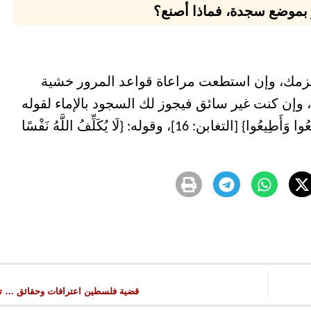
ر بموضع سجدة، فماذا أصنع؟
 يلزمك، وإن استطعت مراعاة قواعد المرور خشية
 وإن كنت غير سائق فيجوز لك السجود بالإماء لقوله
تعالى: {فَاتَّقُوا اللَّهَ مَا اسْتَطَعْتُمْ وَاسْمَعُوا وَأَطِيعُوا} [التغابن: 16]، وقوله: {لَا يُكَلِّفُ اللَّهُ نَفْسًا
قضية فلسطين اعترافات وحقائق … ت