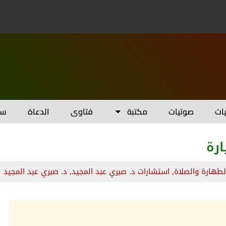
يات
صوتيات
مكتبة
فتاوى
الدعاة
سل
ارة
لطهارة والصلاة
,
استشارات د. صبري عبد المجيد
,
د. صبري عبد المجيد