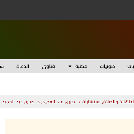
يات
صوتيات
مكتبة
فتاوى
الدعاة
سل
لطهارة والصلاة
,
استشارات د. صبري عبد المجيد
,
د. صبري عبد المجيد