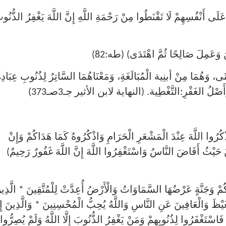
َنْفُسِهِمْ لَا تَقْنَطُوا مِنْ رَحْمَةِ اللَّهِ إِنَّ اللَّهَ يَغْفِرُ الذُّنُو
وَعَمِلَ صَالِحًا ثُمَّ اهْتَدَى) (طه:82)
َى، وَهُمَا مِنْ أبنِية الْمُبَالَغَةِ، وَمَعْنَاهُمَا السَّاتِرُ لِذُنُوبِ عِبَادِه
صْلُ الغَفْرِ:التَّغْطِية. (النهاية لابن الأثير جـ3صـ373)
ا اللَّهَ عِنْدَ الْمَشْعَرِ الْحَرَامِ وَاذْكُرُوهُ كَمَا هَدَاكُمْ وَإِنْ
نْ حَيْثُ أَفَاضَ النَّاسُ وَاسْتَغْفِرُوا اللَّهَ إِنَّ اللَّهَ غَفُورٌ رَحِيمٌ)
جَنَّةٍ عَرْضُهَا السَّمَاوَاتُ وَالْأَرْضُ أُعِدَّتْ لِلْمُتَّقِينَ * الَّذِي
يْظَ وَالْعَافِينَ عَنِ النَّاسِ وَاللَّهُ يُحِبُّ الْمُحْسِنِينَ * وَالَّذِينَ إِذ
اسْتَغْفَرُوا لِذُنُوبِهِمْ وَمَنْ يَغْفِرُ الذُّنُوبَ إِلَّا اللَّهُ وَلَمْ يُصِرُّوا