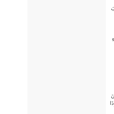
بَ
ِ
نَ
َا