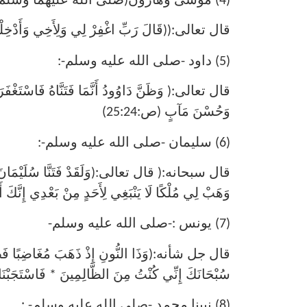
(4) موسى وهارون(صلى الله عليهما وسلم):
قال تعالى:((قَالَ رَبِّ اغْفِرْ لِي وَلِأَخِي وَأَدْخِلْنَ
(5) داود -صلى الله عليه وسلم-:
قال تعالى:( وَظَنَّ دَاوُودُ أَنَّمَا فَتَنَّاهُ فَاسْتَغْفَرَ رَب
وَحُسْنَ مَآبٍ (ص:25:24)
(6) سليمان -صلى الله عليه وسلم-:
قال سبحانه:( قال تعالى:(وَلَقَدْ فَتَنَّا سُلَيْمَانَ وَأَل
وَهَبْ لِي مُلْكًا لَا يَنْبَغِي لِأَحَدٍ مِنْ بَعْدِي إِنَّكَ أَن
(7) يونس :-صلى الله عليه وسلم-
قال جل شأنه:(وَذَا النُّونِ إِذْ ذَهَبَ مُغَاضِبًا فَظَنَّ أَ
سُبْحَانَكَ إِنِّي كُنْتُ مِنَ الظَّالِمِينَ * فَاسْتَجَبْنَا لَهُ
(8) نبينا محمد -صلى الله عليه وسلم- :