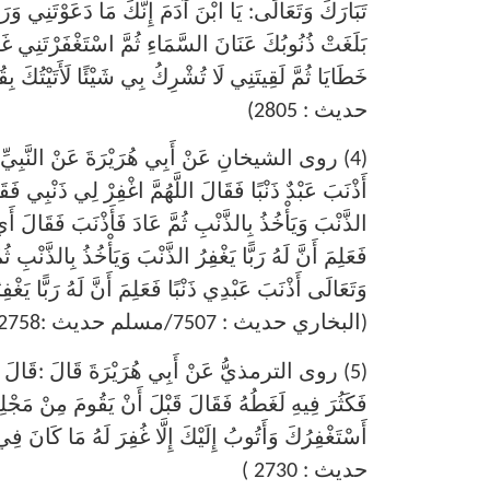
تَبَارَكَ وَتَعَالَى: يَا ابْنَ آدَمَ إِنَّكَ مَا دَعَوْتَنِي وَ
بَلَغَتْ ذُنُوبُكَ عَنَانَ السَّمَاءِ ثُمَّ اسْتَغْفَرْتَنِي غَفَ
خَطَايَا ثُمَّ لَقِيتَنِي لَا تُشْرِكُ بِي شَيْئًا لَأَ
حديث : 2805)
(4) روى الشيخانِ عَنْ أَبِي هُرَيْرَةَ عَنْ النَّبِي
أَذْنَبَ عَبْدٌ ذَنْبًا فَقَالَ اللَّهُمَّ اغْفِرْ لِي ذَنْبِي فَقَا
الذَّنْبَ وَيَأْخُذُ بِالذَّنْبِ ثُمَّ عَادَ فَأَذْنَبَ فَقَالَ أ
فَعَلِمَ أَنَّ لَهُ رَبًّا يَغْفِرُ الذَّنْبَ وَيَأْخُذُ بِالذَّنْب
وَتَعَالَى أَذْنَبَ عَبْدِي ذَنْبًا فَعَلِمَ أَنَّ لَهُ رَبًّا يَ
(البخاري حديث : 7507/مسلم حديث :2758)
(5) روى الترمذيُّ عَنْ أَبِي هُرَيْرَةَ قَالَ :ق
فَكَثُرَ فِيهِ لَغَطُهُ فَقَالَ قَبْلَ أَنْ يَقُومَ مِنْ مَجْلِسِه
أَسْتَغْفِرُكَ وَأَتُوبُ إِلَيْكَ إِلَّا غُفِرَ لَهُ 
حديث : 2730 )