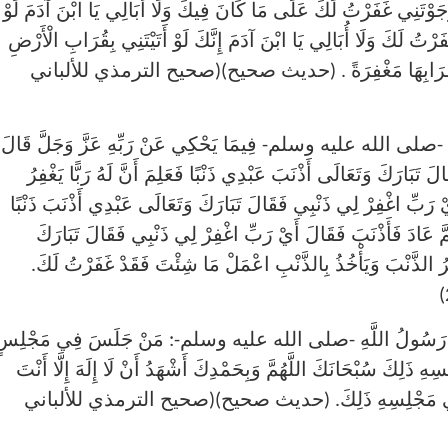
رَجَوْتَنِي غَفَرْتُ لَكَ عَلَى مَا كَانَ فِيكَ وَلَا أُبَالِي يَا ابْنَ آدَمَ لَوْ
رْتُ لَكَ وَلَا أُبَالِي يَا ابْنَ آدَمَ إِنَّكَ لَوْ أَتَيْتَنِي بِقُرَابِ الْأَرْضِ
تَيْتُكَ بِقُرَابِهَا مَغْفِرَةً . (حديث صحيح)(صحيح الترمذي للألباني
ِّ -صلى الله عليه وسلم- فِيمَا يَحْكِي عَنْ رَبِّهِ عَزَّ وَجَلَّ قَالَ:
لَ تَبَارَكَ وَتَعَالَى أَذْنَبَ عَبْدِي ذَنْبًا فَعَلِمَ أَنَّ لَهُ رَبًّا يَغْفِرُ
َيْ رَبِّ اغْفِرْ لِي ذَنْبِي فَقَالَ تَبَارَكَ وَتَعَالَى عَبْدِي أَذْنَبَ ذَنْبًا
ِ ثُمَّ عَادَ فَأَذْنَبَ فَقَالَ أَيْ رَبِّ اغْفِرْ لِي ذَنْبِي فَقَالَ تَبَارَكَ
غْفِرُ الذَّنْبَ وَيَأْخُذُ بِالذَّنْبِ اعْمَلْ مَا شِئْتَ فَقَدْ غَفَرْتُ لَكَ.
َالَ رَسُولُ اللَّهِ -صلى الله عليه وسلم-: مَنْ جَلَسَ فِي مَجْلِسٍ
ِ ذَلِكَ سُبْحَانَكَ اللَّهُمَّ وَبِحَمْدِكَ أَشْهَدُ أَنْ لَا إِلَهَ إِلَّا أَنْتَ
مَا كَانَ فِي مَجْلِسِهِ ذَلِكَ. (حديث صحيح)(صحيح الترمذي للألباني