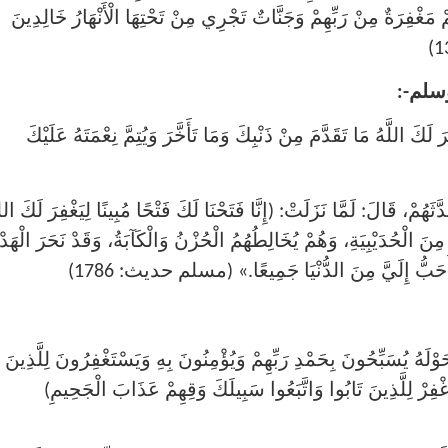
غْفِرَةٌ مِنْ رَبِّهِمْ وَجَنَّاتٌ تَجْرِي مِنْ تَحْتِهَا الْأَنْهَارُ خَالِدِينَ
وسلم-:
كَ اللَّهُ مَا تَقَدَّمَ مِنْ ذَنْبِكَ وَمَا تَأَخَّرَ وَيُتِمَّ نِعْمَتَهُ عَلَيْكَ
، قَالَ: لَمَّا نَزَلَتْ: (إِنَّا فَتَحْنَا لَكَ فَتْحًا مُبِينًا لِيَغْفِرَ لَكَ الل
ْزًا عَظِيمًا) (الفتح: 5:1) مَرْجِعَهُ مِنَ الْحُدَيْبِيَةِ، وَهُمْ يُخَالِطُهُمُ الْحُزْنُ وَالْكَآبَةُ، وَقَدْ نَحَرَ الْهَ
َ أَحَبُّ إِلَيَّ مِنَ الدُّنْيَا جَمِيعًا.» (مسلم حديث: 1786)
يُسَبِّحُونَ بِحَمْدِ رَبِّهِمْ وَيُؤْمِنُونَ بِهِ وَيَسْتَغْفِرُونَ لِلَّذِينَ
فِرْ لِلَّذِينَ تَابُوا وَاتَّبَعُوا سَبِيلَكَ وَقِهِمْ عَذَابَ الْجَحِيمِ)