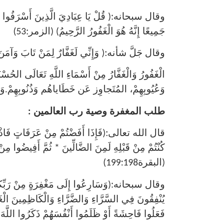
وقال سبحانه:( قُلْ يَا عِبَادِيَ الَّذِينَ أَسْرَفُوا عَلَى أ
جَمِيعًا إِنَّهُ هُوَ الْغَفُورُ الرَّحِيمُ) (الزمر:53)
وقال جَلَّ شأنه:( وَإِنِّي لَغَفَّارٌ لِمَنْ تَابَ وَآمَنَ 
الْغَفُورُ وَالْغَفَّارُ مِنْ أَسْمَاءِ اللَّهِ تَعَالَى الحُسْن
وَعُيُوبِهِمْ، المُتَجاوِز عَن خَطَاياهُم وَذُنُوبِهِمْ.وَأَ
طلب المغفرة وصية رب العالمين :
قال الله تعالى:(فَإِذَا أَفَضْتُمْ مِنْ عَرَفَاتٍ فَاذْكُرُو
كُنْتُمْ مِنْ قَبْلِهِ لَمِنَ الضَّالِّينَ * ثُمَّ أَفِيضُوا مِ
(البقرة199:198)
وقال سبحانه:(وَسَارِعُوا إِلَى مَغْفِرَةٍ مِنْ رَبِّكُمْ وَ
يُنْفِقُونَ فِي السَّرَّاءِ وَالضَّرَّاءِ وَالْكَاظِمِينَ الْغَ
فَعَلُوا فَاحِشَةً أَوْ ظَلَمُوا أَنْفُسَهُمْ ذَكَرُوا اللَّهَ فَ