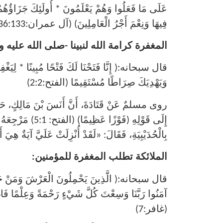
عَلَى مَا فَعَلُوا وَهُمْ يَعْلَمُونَ * أُولَئِكَ جَزَاؤُهُمْ مَ
فِيهَا وَنِعْمَ أَجْرُ الْعَامِلِينَ) (آل عمران:136:133)
المغفرة كرامة الله لنبينا -صلى الله عليه 
قال سبحانه:( إِنَّا فَتَحْنَا لَكَ فَتْحًا مُبِينًا * لِيَغْفِرَ لَ
وَيَهْدِيَكَ صِرَاطًا مُسْتَقِيمًا (الفتح:2:2)
روى مسلمٌ عَنْ قَتَادَةَ، أَنَّ أَنَسَ بْنَ مَالِكٍ، حَدَّثَهُمْ
إِلَى قَوْلِهِ (فَو
بِالْحُدَيْبِيَةِ، فَقَالَ: «لَقَدْ أُنْزِلَتْ عَلَيَّ آيَةٌ هِي
الملائكة تطلب المغفرة للمؤمنين:
قال سبحانه:( الَّذِينَ يَحْمِلُونَ الْعَرْشَ وَمَنْ حَوْلَهُ 
آمَنُوا رَبَّنَا وَسِعْتَ كُلَّ شَيْءٍ رَحْمَةً وَعِلْمًا فَاغْ
(غافر:7)