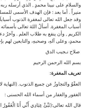
والسلام على نبينا محمدٍ , الذي أرسله ربه هاد
منيراً . أما بعد : فإن الهدف الأسمى للمسل
وقد جعل الله تعالى لمغفرة الذنوب أسباباَ
أسباب المغفرة. أسألُ اللهَ تعالى بأسمائه
الكريم , وأن ينفع به طلاب العلم . وآخرُ دعو
محمدٍ، وعلى آلهِ، وصحبهِ، والتابعين لهم ب
صلاح نـجيب الدق
بسم الله الرحمن الرحيم
تعريف المغفرة:
العفْوُ والتجاوزُ عن جميع الذنوب. (النهاية لابن الأ
الغفور والغفار من أسماء الله الحسنى :
قال الله تعالى:(نَبِّئْ عِبَادِي أَنِّي أَنَا الْغَفُورُ ال