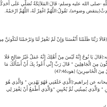
َّهِ -صلى الله عليه وسلم- قَالَ:المَلاَئِكَةُ تُصَلِّي عَلَى أَحَدِكُم
ْدِثْ(ينتقض وضوءه)، تَقُولُ:اللَّهُمَّ اغْفِرْ لَهُ، اللَّهُمَّ ارْحَمْهُ.
ظَلَمْنَا أَنْفُسَنَا وَإِنْ لَمْ تَغْفِرْ لَنَا وَتَرْحَمْنَا لَنَكُونَنَّ مِن
ُوحُ إِنَّهُ لَيْسَ مِنْ أَهْلِكَ إِنَّهُ عَمَلٌ غَيْرُ صَالِحٍ فَلَا
كُونَ مِنَ الْجَاهِلِينَ * قَالَ رَبِّ إِنِّي أَعُوذُ بِكَ أَنْ أَسْأَلَكَ مَا
ْ مِنَ الْخَاسِرِينَ) (هود47:46)
 إبراهيم:(الَّذِي خَلَقَنِي فَهُوَ يَهْدِينِ * وَالَّذِي هُوَ
 وَالَّذِي يُمِيتُنِي ثُمَّ يُحْيِينِ *وَالَّذِي أَطْمَعُ أَنْ يَغْفِرَ لِي