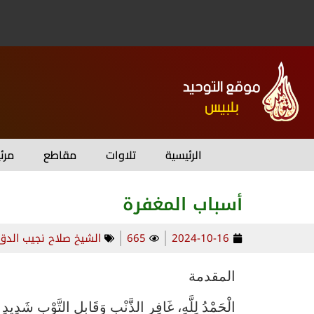
الرئيسية
تلاوات
مقاطع
مرئ
أسباب المغفرة
2024-10-16
665
الشيخ صلاح نجيب الدق
المقدمة
الْحَمْدُ لِلَّهِ، غَافِرِ الذَّنْبِ وَقَابِلِ التَّوْبِ شَدِيدِ