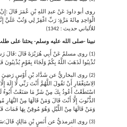
روى أبو داودَ عَنْ عبدِ اللهِ بْنِ عُمَرَ قَالَ :إِنْ
الْوَاحِدِ مِائَةَ مَرَّةٍ: رَبِّ اغْفِرْ لِي وَتُبْ عَل
للألباني حديث : 1342)
نبينا -صلى الله عليه وسلم- يحثنا على طلب
(1) روى مسلمٌ عَنْ أَبِي هُرَيْرَةَ قَالَ :قَالَ رَ
تُذْنِبُوا لَذَهَبَ اللَّهُ بِكُمْ وَلَجَاءَ بِقَوْمٍ يُذْنِبُونَ
(2) روى البخاريُّ عن شَدَّاد بْنِ أَوْسٍ رَضِيَ ال
الِاسْتِغْفَارِ أَنْ تَقُولَ اللَّهُمَّ أَنْتَ رَبِّي لَا إِلَهَ إِ
اسْتَطَعْتُ أَعُوذُ بِكَ مِنْ شَرِّ مَا صَنَعْتُ أَبُوءُ لَكَ بِ
الذُّنُوبَ إِلَّا أَنْتَ قَالَ وَمَنْ قَالَهَا مِنْ النَّهَارِ مُ
وَمَنْ قَالَهَا مِنْ اللَّيْلِ وَهُوَ مُوقِنٌ بِهَا فَمَاتَ قَ
(3) روى الترمذيُّ عن أَنَسٍ بْنِ مَالِكٍ قَالَ:سَ