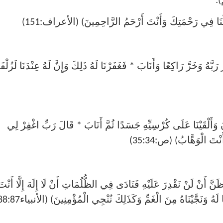
ا فِي رَحْمَتِكَ وَأَنْتَ أَرْحَمُ الرَّاحِمِينَ) (الأعراف:151)
َّهُ وَخَرَّ رَاكِعًا وَأَنَابَ * فَغَفَرْنَا لَهُ ذَلِكَ وَإِنَّ لَهُ عِنْدَنَا لَزُلْ
ْقَيْنَا عَلَى كُرْسِيِّهِ جَسَدًا ثُمَّ أَنَابَ * قَالَ رَبِّ اغْفِرْ لِي
ْتَ الْوَهَّابُ) (ص:35:34)
نْ لَنْ نَقْدِرَ عَلَيْهِ فَنَادَى فِي الظُّلُمَاتِ أَنْ لَا إِلَهَ إِلَّا أَنْتَ
 وَنَجَّيْنَاهُ مِنَ الْغَمِّ وَكَذَلِكَ نُنْجِي الْمُؤْمِنِينَ) (الأنبياء88:87)