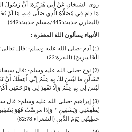
روى الشيخانِ عَنْ أَبِي هُرَيْرَةَ: أَنَّ رَسُولَ الل
مَا دَامَ فِي مُصَلَّاهُ الَّذِي صَلَّى فِيهِ، مَا لَمْ يُح
(البخاري حديث:445/مسلم حديث:649)
الأنبياء يسألون اللهَ المغفرة :
(1) آدم -صلى الله عليه وسلم- :قال تعالى:(قَالَا رَبَّنَا 
الْخَاسِرِينَ) (البقرة:23)
(2) نوح -صلى الله عليه وسلم- :قال سبحانه:(قَالَ يَا ن
تَسْأَلْنِ مَا لَيْسَ لَكَ بِهِ عِلْمٌ إِنِّي أَعِظُكَ أَنْ تَ
لَيْسَ لِي بِهِ عِلْمٌ وَإِلَّا تَغْفِرْ لِي وَتَرْحَمْنِي أَكُن
(3) إبراهيم -صلى الله عليه وسلم-: قال سبحانه عن
يُطْعِمُنِي وَيَسْقِينِ * وَإِذَا مَرِضْتُ فَهُوَ يَشْفِينِ *
خَطِيئَتِي يَوْمَ الدِّينِ (الشعراء 82:78)