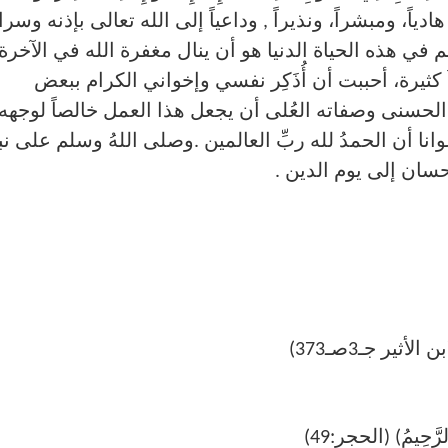
ياً، ومبشراً، ونذيراً , وداعياً إلى الله تعالى بإذنه وسراج
م في هذه الحياة الدنيا هو أن ينال مغفرة الله في الآخرة،
 كثيرة، أحببت أن أُذَكِر نفسي وإخواني الكرام ببعض
 الحسنى وصفاته العُلى أن يجعل هذا العمل خالصاً لوجهه
انا أن الحمدُ لله ربِّ العالمين .وصلى اللهُ وسلم على نبي
إحسان إلى يوم الدين .
ثير جـ3صـ373)
رَّحِيمُ) (الحجر:49)