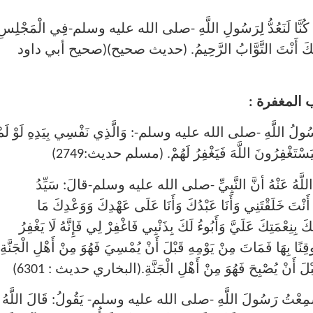
 كُنَّا لَنَعُدُّ لِرَسُولِ اللَّهِ -صلى الله عليه وسلم-فِي الْمَجْلِسِ
َيَّ إِنَّكَ أَنْتَ التَّوَّابُ الرَّحِيمُ. (حديث صحيح)(صحيح أبي داود
 المغفرة :
سُولُ اللَّهِ -صلى الله عليه وسلم-: وَالَّذِي نَفْسِي بِيَدِهِ لَوْ لَمْ
 فَيَسْتَغْفِرُونَ اللَّهَ فَيَغْفِرُ لَهُمْ. (مسلم حديث:2749)
لَّهُ عَنْهُ أنَّ النَّبِيِّ -صلى الله عليه وسلم-قالَ: سَيِّدُ
لَّا أَنْتَ خَلَقْتَنِي وَأَنَا عَبْدُكَ وَأَنَا عَلَى عَهْدِكَ وَوَعْدِكَ مَا
نِعْمَتِكَ عَلَيَّ وَأَبُوءُ لَكَ بِذَنْبِي فَاغْفِرْ لِي فَإِنَّهُ لَا يَغْفِرُ
وقِنًا بِهَا فَمَاتَ مِنْ يَوْمِهِ قَبْلَ أَنْ يُمْسِيَ فَهُوَ مِنْ أَهْلِ الْجَنَّةِ
بْلَ أَنْ يُصْبِحَ فَهُوَ مِنْ أَهْلِ الْجَنَّةِ.(البخاري حديث : 6301)
مِعْتُ رَسُولَ اللَّهِ -صلى الله عليه وسلم- يَقُولُ: قَالَ اللَّهُ