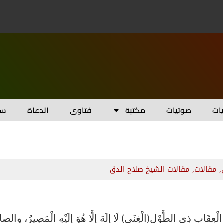
يات
صوتيات
مكتبة
فتاوى
الدعاة
سل
,
مقالات
,
مقالات الشيخ صلاح الدق
 الْعِقَابِ ذِي الطَّوْلِ(الْغِنَى) لَا إِلَهَ إِلَّا هُوَ إِلَيْهِ الْمَصِيرُ، والص