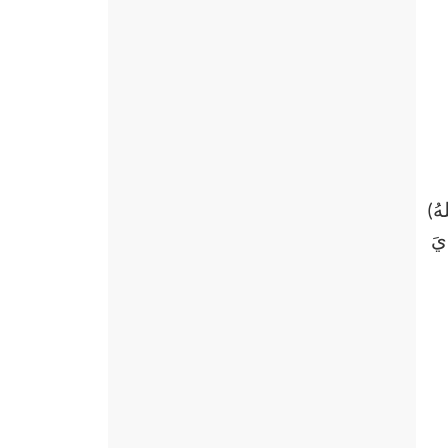
هُ)
دْيَ