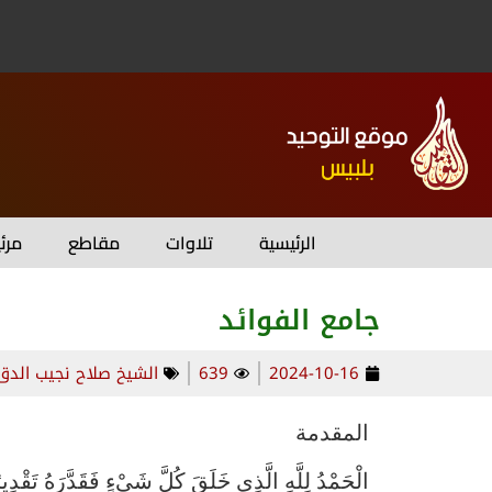
الرئيسية
تلاوات
مقاطع
مرئ
جامع الفوائد
2024-10-16
639
الشيخ صلاح نجيب الدق
المقدمة
الْحَمْدُ لِلَّهِ الَّذِي خَلَقَ كُلَّ شَيْءٍ فَقَدَّ