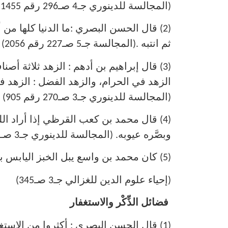
(المجالسة للدينوري جـ4 صـ296 رقم 1455)
(2) قال الحسن البصري :ما الدنيا كلها من
ثم انتبه .(المجالسة جـ5 صـ227 رقم 2056)
(3) قال إبراهيم بن أدهم : الزهد ثلاثة 
الزهد في الحرام، والزهد الفضل : الزهد في
(المجالسة للدينوري جـ3 صـ270 رقم 905)
(4) قال محمد بن كعب القرظي إذا أراد الله 
وبصَّره عيوبه. (المجالسة للدينوري جـ3 صـ54 رقم 663)
(5) كان محمد بن واسع يبل الخبز اليابس بالماء ويأكل ويقول :من قنع بهذا لم يحتج إلى أحد.
(إحياء علوم الدين للغزالي جـ3 صـ345)
فضائل الذِّكْر والاستغفار
(1) قال الحسن البصري : أكثروا من الا