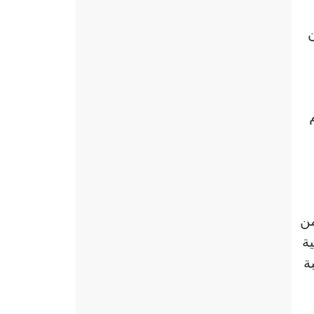
ن
ري : جـ3 صـ303 رقم
من
ة
ة