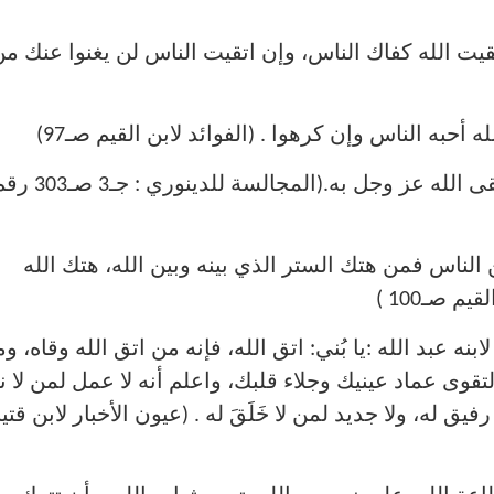
تقيت الله كفاك الناس، وإن اتقيت الناس لن يغنوا عنك م
3) قال سفيان الثوري : إنما يتعلم العِلم ليُتَّقى الله عز وجل به.(المجالسة للدينو
بين الناس فمن هتك الستر الذي بينه وبين الله، هتك الله
م صـ100 )
نه عبد الله :يا بُني: اتق الله، فإنه من اتق الله وقاه، و
قوى عماد عينيك وجلاء قلبك، واعلم أنه لا عمل لمن لا ني
فيق له، ولا جديد لمن لا خَلَقَ له . (عيون الأخبار لابن قتيب