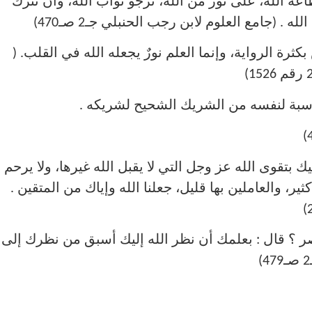
اعة الله، على نور من الله، ترجو ثواب الله، وأن تترك
 (جامع العلوم لابن رجب الحنبلي جـ2 صـ470)
كثرة الرواية، وإنما العلم نورٌ يجعله الله في القلب. (
 بتقوى الله عز وجل التي لا يقبل الله غيرها، ولا يرحم إل
كثير، والعاملين بها قليل، جعلنا الله وإياك من المتقين .
البصر ؟ قال : بعلمك أن نظر الله إليك أسبق من نظرك إلى 