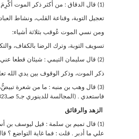
(1) قال الدقاق : من أكثر ذكر الموت أُكْرِمَ بثلاثة أشياء :
تعجيل التوبة، وقناعة القلب، ونشاط العبادة
ومن نسي الموت عُوقب بثلاثة أشياء:
تسويف التوبة، وترك الرضا بالكفاف، والتكاس
(2) قال سليمان التيمي : شيئان قطعا عني لذة الدنيا :
ذكر الموت، وذكر الوقوف بين يدي الله تعالى
(3) قال وهب بن منبه : ما من شعرة تبيضُّ،
فاستعدي . (المجالسة للدينوري جـ5 صـ323 رقم 2198)
الزهد والرقائق
(1) قال تميم بن سلمة : قيل ليوسف بن أسب
علي ما أدبر . قلت : فما غاية التواضع ؟ قال