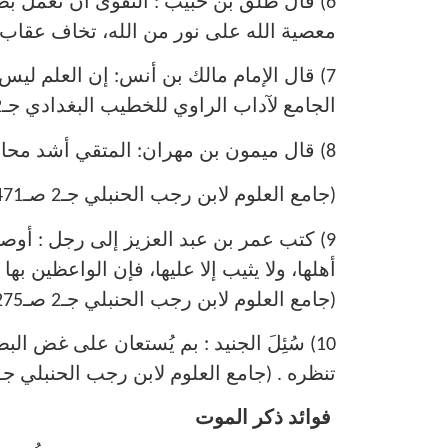
6) قال طَلقُ بن حبيب : التقوى أن تعمل بط
معصية الله على نور من الله، تخاف عقاب الله .
7) قال الإمام مالك بن أنس: إن العلم ليس ب
الجامع لآداب الراوي للخطيب البغدادي جـ2 رقم 1526)
8) قال ميمون بن مهران: المتقي أشد محاسبة لنفسه من الشريك الشحيح لشريكه .
(جامع العلوم لابن رجب الحنبلي جـ2 صـ471)
9) كتب عمر بن عبد العزيز إلى رجل : أوصيك
أهلها، ولا يثيب إلا عليها، فإن الواعظين بها 
(جامع العلوم لابن رجب الحنبلي جـ2 صـ275)
10) سُئِلَ الجنيد : بم يُستعان على غض 
تنظره . (جامع العلوم لابن رجب الحنبلي جـ2 صـ479)
فوائد ذكر الموت