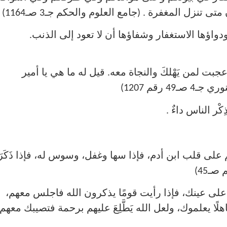
تنزل المغفرة . (جامع العلوم والحكم جـ3 صـ1164)
ب ودواؤها الاستغفار وشفاؤها أن لا تعود إلى الذنب.
جبت لمن يَهْلكَ والنجاة معه. قيل له ما هي يا أمير
رقم 1207)
م على قلب ابن أدم، فإذا سها وغفل، وسوس له، فإذا ذَكَرَ
ـ45)
لس على عينك، فإذا رأيت قومًا يذكرون الله فاجلس معهم،
ًا يعلموك، ولعل الله يَطَّلِعَ عليهم برحمة فتصيبك معهم 