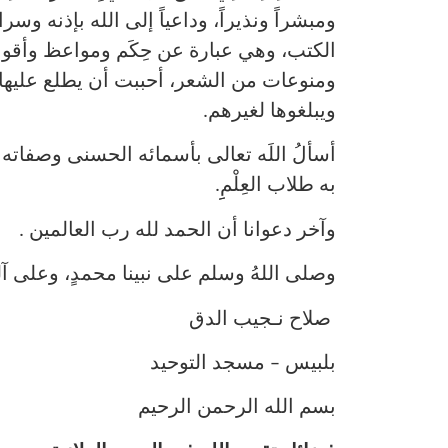
ومبشراً ونذيراً، وداعياً إلى الله بإذنه وس
الكتب، وهي عبارة عن حِكَم ومواعظ وأقوا
ومنوعات من الشعر، أحببت أن يطلع عليها 
ويبلغوها لغيرهم.
أسألُ اللَه تعالى بأسمائه الحسنى وصفاته 
به طلاب العِلْمِِ.
وآخر دعوانا أن الحمد لله رب العالمين .
وصلى اللهُ وسلم على نبينا محمدٍ، وعلى آل
صلاح نـجيب الدق
بلبيس – مسجد التوحيد
بسم الله الرحمن الرحيم