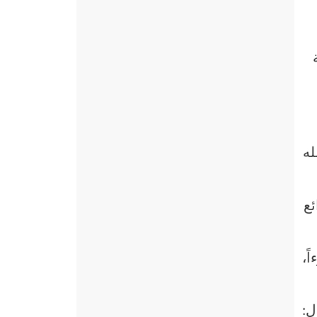
له
ئع
ً،
ل: