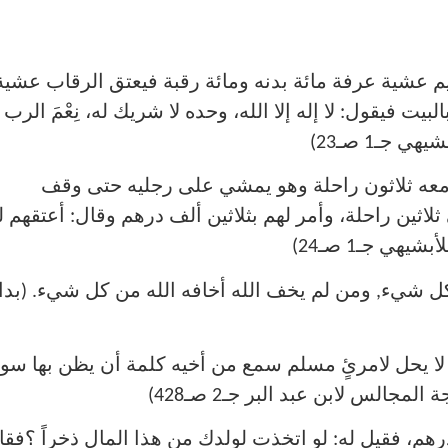
قيم عشية عرفة مائة بدنه ومائة رقبة فيعتق الرقاب عشية
ت فيقول: لا إله إلا الله، وحده لا شريك له، نِعْمَ الرب
 جـ1 صـ23)
 ومعه ثلاثون راحلة وهو يمشي على رجليه حتى وقف
اثين راحلة، وأمر لهم بثلاثين ألف درهم وقال: أعتقهم ل
هي جـ1 صـ24)
ل شيء, ومن لم يخف الله أخافه الله من كل شيء. (بدا
 لا يحل لامرئٍ مسلم سمع من أخيه كلمة أن يظن بها سوءا
جالس لابن عبد البر جـ2 صـ428)
ف درهمٍ، فقيل له: لو اتخذت لولدك من هذا المال ذخراً ؟فقا