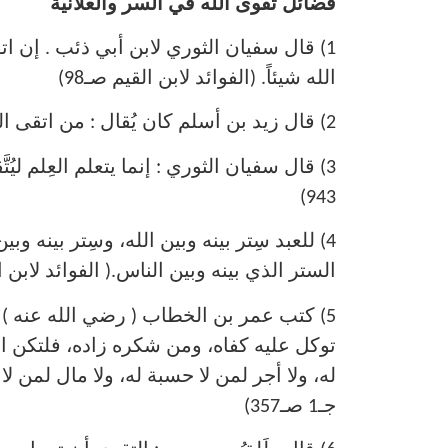
فضائل تقوى الله في السر والعلانية
1) قال سفيان الثوري لابن أبي ذئب . إن ا
الله شيئاً. (الفوائد لابن القيم صـ98)
2) قال زيد بن أسلم كان يُقال : من اتقى الله أحبه الناس وإن كرهوا . (الفوائد لابن القيم صـ97)
943)
4) للعبد سِتر بينه وبين الله، وسِتر بينه و
الستر الذي بينه وبين الناس.( الفوائد لابن القي
5) كتب عمر بن الخطاب ( رضي الله عنه ) لاب
توكل عليه كفاه، ومن شكره زاده، فلتكن الت
له، ولا أجر لمن لا حسبة له، ولا مال لمن لا ر
جـ1 صـ357)