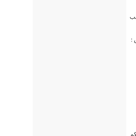
حب
:
كم