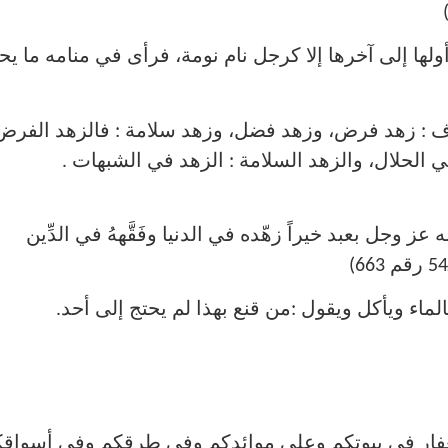
 أولها إلى آخرها إلا كرجل نام نومة، فرأى في منامه ما ي
أصناف : زهد فرض، وزهد فضل، وزهد سلامة : فالزهد الفرض 
 الحلال، والزهد السلامة : الزهد في الشبهات .
عز وجل بعبد خيراً زهّده في الدنيا وفَقَّههُ في الدِّين
ستغفار في بيوتكم وعلى موائدكم وفي طرقكم وفي أسواق