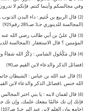
وفي مجالسكم وأينما كنتم, فإنكم لا تدرون متى 
(2) قال الربيع بن خُثيم : داء البدن الذنو
(المجالسة للدينوري جـ3 صـ285 رقم925)
(3) قال عليٌ بن أبي طالب رضي الله عنه ع
المؤمنين ؟ قال الاستغفار. (المجالسة للدينوري جـ4 صـ49 
(4) قال مَكْحُول الشامي : ذِكْرُ الله شفاءٌ وذِكْر الناس داءٌ .
(فضائل الذكر والدعاء لابن القيم صـ90)
(5) قال عبد الله بن عباس : الشيطان جاث
الله خنس .(فضائل الذكر والدعاء لابن القيم ص
(6) قال لقمان لابنه : يا بني اختر المجا
فإنك إن تك عالمًا ينفعك علمك، وإن تك جاهل
(جامع بيان العلم لابن عبد البر جـ1 صـ107)