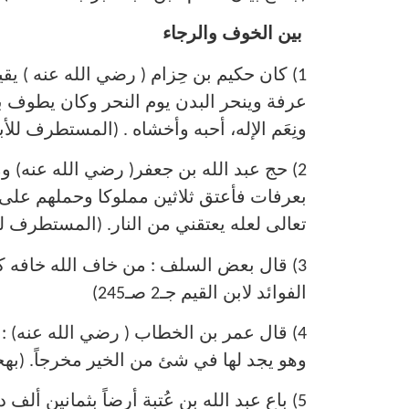
بين الخوف والرجاء
1) كان حكيم بن حِزام ( رضي الله عنه ) ي
عرفة وينحر البدن يوم النحر وكان يطوف بالبي
ونِعَم الإله، أحبه وأخشاه . (المستطرف للأبشيهي
2) حج عبد الله بن جعفر( رضي الله عنه)
بعرفات فأعتق ثلاثين مملوكا وحملهم على ثل
تعالى لعله يعتقني من النار. (المستطرف للأبشي
3) قال بعض السلف : من خاف الله خافه ك
الفوائد لابن القيم جـ2 صـ245)
4) قال عمر بن الخطاب ( رضي الله عنه) :
وهو يجد لها في شئ من الخير مخرجاً. (بهجة الم
5) باع عبد الله بن عُتبة أرضاً بثمانين أل