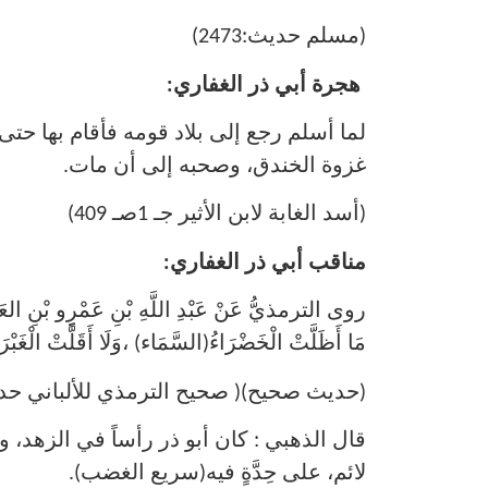
(مسلم حديث:2473)
هجرة أبي ذر الغفاري:
لما أسلم رجع إلى بلاد قومه فأقام بها حتى 
غزوة الخندق، وصحبه إلى أن مات.
(أسد الغابة لابن الأثير جـ 1صـ 409)
مناقب أبي ذر الغفاري:
روى الترمذيُّ عَنْ عَبْدِ اللَّهِ بْنِ عَمْرٍو بْنِ العَا
مَا أَظَلَّتْ الْخَضْرَاءُ(السَّمَاء) ،وَلَا أَقَلَّتْ الْغَب
(حديث صحيح)( صحيح الترمذي للألباني حديث:0
قال الذهبي : كان أبو ذر رأساً في الزهد، وال
لائم، على حِدَّةٍ فيه(سريع الغضب).