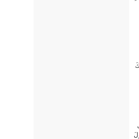
كَ
ى
ولَ