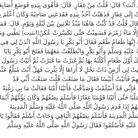
َنْ أَنْتَ؟ قَالَ: قُلْتُ مِنْ غِفَارٍ. قَالَ: فَأَهْوَى بِيَدِهِ فَوَضَعَ أَصَابِعَ
إِلَى غِفَارٍ فَذَهَبْتُ آخُذُ بِيَدِهِ فَقَدَعَنِي صَاحِبُهُ وَكَانَ أَعْلَمَ بِ
الَ قُلْتُ قَدْ كُنْتُ هَاهُنَا مُنْذُ ثَلَاثِينَ بَيْنَ لَيْلَةٍ وَيَوْمٍ. قَالَ: فَمَ
لَّا مَاءُ زَمْزَمَ فَسَمِنْتُ حَتَّى تَكَسَّرَتْ عُكَنُ(انثنت) بَطْنِي وَمَ
 إِنَّهَا طَعَامُ طُعْمٍ فَقَالَ أَبُو بَكْرٍ يَا رَسُولَ اللَّهِ ائْذَنْ لِي فِي
َلَيْهِ وَسَلَّمَ وَأَبُو بَكْرٍ وَانْطَلَقْتُ مَعَهُمَا فَفَتَحَ أَبُو بَكْرٍ بَابًا
َوَّلَ طَعَامٍ أَكَلْتُهُ بِهَا ثُمَّ غَبَرْتُ مَا غَبَرْتُ ثُمَّ أَتَيْتُ رَسُولَ
ِّهَتْ لِي أَرْضٌ ذَاتُ نَخْلٍ لَا أُرَاهَا إِلَّا يَثْرِبَ فَهَلْ أَنْتَ مُبَلِّغٌ عَنّ
هِمْ فَأَتَيْتُ أُنَيْسًا فَقَالَ مَا صَنَعْتَ قُلْتُ صَنَعْتُ أَنِّي قَدْ
ِنِّي قَدْ أَسْلَمْتُ وَصَدَّقْتُ فَأَتَيْنَا أُمَّنَا فَقَالَتْ مَا بِي رَغْبَةٌ
ا حَتَّى أَتَيْنَا قَوْمَنَا غِفَارًا فَأَسْلَمَ نِصْفُهُمْ وَكَانَ يَؤُمُّهُمْ أَيْمَاء
مْ إِذَا قَدِمَ رَسُولُ اللَّهِ صَلَّى اللَّهُ عَلَيْهِ وَسَلَّمَ الْمَدِينَةَ
َلَّمَ الْمَدِينَةَ فَأَسْلَمَ نِصْفُهُمْ الْبَاقِي وَجَاءَتْ أَسْلَمُ فَقَالُوا يَا
َلَيْهِ فَأَسْلَمُوا فَقَالَ رَسُولُ اللَّهِ صَلَّى اللَّهُ عَلَيْهِ وَسَلَّمَ