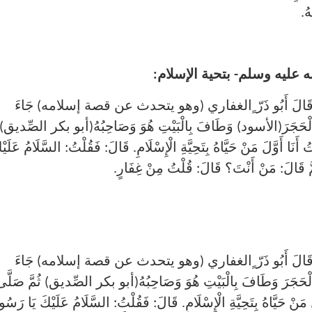
هُ.
ه عليه وسلم- بتحية الإسلام:
لَ: قَالَ أَبُو ذَرّ ٍالغفاري (وهو يتحدث عن قصة إسلامه) جَاءَ
َمَ الْحَجَرَ(الأسود) وَطَافَ بِالْبَيْتِ هُوَ وَصَاحِبُهُ(أبو بكر الصِّديق)
أَنَا أَوَّلَ مَنْ حَيَّاهُ بِتَحِيَّةِ الْإِسْلَامِ. قَالَ: فَقُلْتُ: السَّلَامُ عَلَيْ
ُمَّ قَالَ: مَنْ أَنْتَ؟ قَالَ: قُلْتُ مِنْ غِفَارٍ.
لَ: قَالَ أَبُو ذَرّ ٍالغفاري (وهو يتحدث عن قصة إسلامه) جَاءَ
َ الْحَجَرَ وَطَافَ بِالْبَيْتِ هُوَ وَصَاحِبُهُ(أبو بكر الصِّديق) ثُمَّ صَلَّ
 مَنْ حَيَّاهُ بِتَحِيَّةِ الْإِسْلَامِ. قَالَ: فَقُلْتُ: السَّلَامُ عَلَيْكَ يَا رَسُ