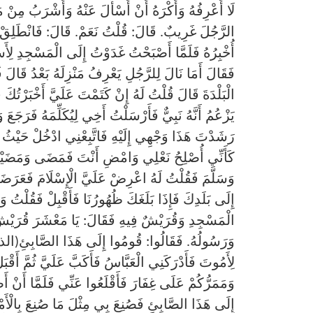
لَا أَعْرِفُهُ وَأَكْرَهُ أَنْ أَسْأَلَ عَنْهُ وَأَشْرَبُ مِنْ
الرَّجُلَ غَرِيبٌ. قَالَ: قُلْتُ نَعَمْ. قَالَ: فَانْطَلِقْ إ
أُخْبِرُهُ فَلَمَّا أَصْبَحْتُ غَدَوْتُ إِلَى الْمَسْجِدِ لِأَس
فَقَالَ أَمَا نَالَ لِلرَّجُلِ يَعْرِفُ مَنْزِلَهُ بَعْدُ قَال
الْبَلْدَةَ قَالَ قُلْتُ لَهُ إِنْ كَتَمْتَ عَلَيَّ أَخْبَرْتُكَ ق
يَزْعُمُ أَنَّهُ نَبِيٌّ فَأَرْسَلْتُ أَخِي لِيُكَلِّمَهُ فَرَجَعَ 
رَشَدْتَ هَذَا وَجْهِي إِلَيْهِ فَاتَّبِعْنِي ادْخُلْ حَيْثُ أ
كَأَنِّي أُصْلِحُ نَعْلِي وَامْضِ أَنْتَ فَمَضَى وَمَضَيْتُ 
وَسَلَّمَ فَقُلْتُ لَهُ اعْرِضْ عَلَيَّ الْإِسْلَامَ فَعَرَضَهُ
إِلَى بَلَدِكَ فَإِذَا بَلَغَكَ ظُهُورُنَا فَأَقْبِلْ فَقُلْتُ وَا
الْمَسْجِدِ وَقُرَيْشٌ فِيهِ فَقَالَ: يَا مَعْشَرَ قُرَيْشٍ: إِنّ
وَرَسُولُهُ. فَقَالُوا: قُومُوا إِلَى هَذَا الصَّ
لِأَمُوتَ فَأَدْرَكَنِي الْعَبَّاسُ فَأَكَبَّ عَلَيَّ ثُمَّ أَقْبَ
وَمَمَرُّكُمْ عَلَى غِفَارَ فَأَقْلَعُوا عَنِّي فَلَمَّا أَنْ 
إِلَى هَذَا الصَّابِئِ فَصُنِعَ بِي مِثْلَ مَا صُنِعَ بِالْأَمْ