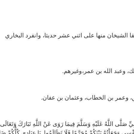
قا الشيخان منها على اثني عشر حديثا، وانفرد البخاري
، وعبد الله بن عمر،وغيرهم.
يق، وعمر بن الخطاب، وعثمان بن عفان.
 صَلَّى اللَّهُ عَلَيْهِ وَسَلَّمَ فِيمَا رَوَى عَنْ اللَّهِ تَبَارَكَ وَتَعَالَى
ْسِي وَجَعَلْتُهُ بَيْنَكُمْ مُحَرَّمًا فَلَا تَظَالَمُوا. يَا عِبَادِي كُلُّكُمْ ضَا