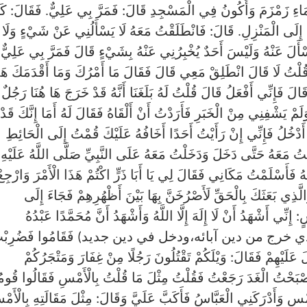
 مَاءِ زَمْزَمَ وَأَكُونُ فِي الْمَسْجِدِ قَالَ: فَمَرَّ بِي عَلِيٌّ. فَقَالَ: كَأَ
ِلَى الْمَنْزِلِ. قَالَ: فَانْطَلَقْتُ مَعَهُ لَا يَسْأَلُنِي عَنْ شَيْءٍ وَلَا
ْأَلَ عَنْهُ وَلَيْسَ أَحَدٌ يُخْبِرُنِي عَنْهُ بِشَيْءٍ قَالَ فَمَرَّ بِي عَلِيٌّ
َ قُلْتُ لَا قَالَ انْطَلِقْ مَعِي قَالَ فَقَالَ مَا أَمْرُكَ وَمَا أَقْدَمَكَ هَذ
َالَ فَإِنِّي أَفْعَلُ قَالَ قُلْتُ لَهُ بَلَغَنَا أَنَّهُ قَدْ خَرَجَ هَا هُنَا رَجُلٌ
وَلَمْ يَشْفِنِي مِنْ الْخَبَرِ فَأَرَدْتُ أَنْ أَلْقَاهُ فَقَالَ لَهُ أَمَا إِنَّكَ قَدْ
َدْخُلُ فَإِنِّي إِنْ رَأَيْتُ أَحَدًا أَخَافُهُ عَلَيْكَ قُمْتُ إِلَى الْحَائِطِ
مَعَهُ حَتَّى دَخَلَ وَدَخَلْتُ مَعَهُ عَلَى النَّبِيِّ صَلَّى اللَّهُ عَلَيْهِ
 فَأَسْلَمْتُ مَكَانِي فَقَالَ لِي يَا أَبَا ذَرٍّ اكْتُمْ هَذَا الْأَمْرَ وَارْجِعْ
لَّذِي بَعَثَكَ بِالْحَقِّ لَأَصْرُخَنَّ بِهَا بَيْنَ أَظْهُرِهِمْ فَجَاءَ إِلَى
ِي أَشْهَدُ أَنْ لَا إِلَهَ إِلَّا اللَّهُ وَأَشْهَدُ أَنَّ مُحَمَّدًا عَبْدُهُ
ابِئِ(الذي خرج من دين آبائه،ودخل في دين جديد) فَقَامُوا فَضُرِبْ
لَ عَلَيْهِمْ فَقَالَ: وَيْلَكُمْ تَقْتُلُونَ رَجُلًا مِنْ غِفَارَ وَمَتْجَرُكُمْ
أَصْبَحْتُ الْغَدَ رَجَعْتُ فَقُلْتُ مِثْلَ مَا قُلْتُ بِالْأَمْسِ فَقَالُوا قُوم
سِ وَأَدْرَكَنِي الْعَبَّاسُ فَأَكَبَّ عَلَيَّ وَقَالَ: مِثْلَ مَقَالَتِهِ بِالْأَم