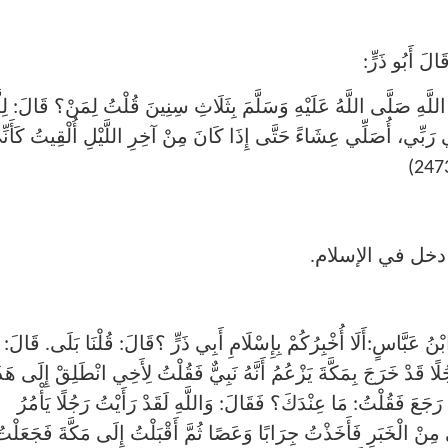
َ أَبُو ذَرٍّ:
َهِ صَلَّى اللَّهُ عَلَيْهِ وَسَلَّمَ بِثَلَاثِ سِنِينَ قُلْتُ لِمَنْ؟ قَالَ: لِلَّ
نِي رَبِّي، أُصَلِّي عِشَاءً حَتَّى إِذَا كَانَ مِنْ آخِرِ اللَّيْلِ أُلْقِيتُ كَأَنّ
دخل في الإسلام.
َّاسٍ:أَلَا أُخْبِرُكُمْ بِإِسْلَامِ أَبِي ذَرٍّ ؟قَالَ: قُلْنَا بَلَى. قَالَ:
جُلًا قَدْ خَرَجَ بِمَكَّةَ يَزْعُمُ أَنَّهُ نَبِيٌّ فَقُلْتُ لِأَخِي انْطَلِقْ إِلَى هَذ
َّ رَجَعَ فَقُلْتُ: مَا عِنْدَكَ؟ فَقَالَ: وَاللَّهِ لَقَدْ رَأَيْتُ رَجُلًا يَأْمُرُ
 مِنْ الْخَبَرِ فَأَخَذْتُ جِرَابًا وَعَصًا ثُمَّ أَقْبَلْتُ إِلَى مَكَّةَ فَجَعَلْت