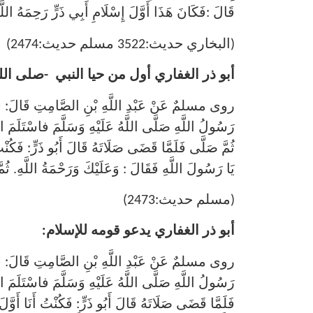
قَالَ :فَكَانَ هَذَا أَوَّلَ إِسْلَامِ أَبِي ذَرٍّ رَحِمَهُ اللَّ
(البخاري حديث:3522 مسلم حديث:2474)
أبو ذر الغفاري أول من حيا النبي -صلى الل
روى مسلمٌ عَنْ عَبْدِ اللَّهِ بْنِ الصَّامِتِ قَا
رَسُولُ اللَّهِ صَلَّى اللَّهُ عَلَيْهِ وَسَلَّمَ فاسْتَل
ثُمَّ صَلَّى فَلَمَّا قَضَى صَلَاتَهُ قَالَ أَبُو ذَرٍّ: فَكُنْتُ 
يَا رَسُولَ اللَّهِ فَقَالَ : وَعَلَيْكَ وَرَحْمَةُ اللَّهِ. ث
(مسلم حديث:2473)
أبو ذر الغفاري يدعو قومه للإسلام:
روى مسلمٌ عَنْ عَبْدِ اللَّهِ بْنِ الصَّامِتِ قَا
رَسُولُ اللَّهِ صَلَّى اللَّهُ عَلَيْهِ وَسَلَّمَ فاسْتَلَم
فَلَمَّا قَضَى صَلَاتَهُ قَالَ أَبُو ذَرٍّ: فَكُنْتُ أَنَا أَوَّلَ