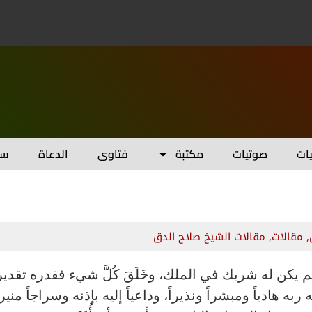
يات
صوتيات
مكتبة
فتاوى
الدعاة
سل
,
مقالات
,
مقالات الشيخ صلاح الدق
م يكن له شريك في الملك، وخَلَقَ كُلَّ شيء فقدره تقديرا
ه هادياً ومبشراً ونذيراً، وداعياً إليه بإذنه وسراجاً منيراً