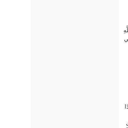
هِ
ِي
َا
ُ