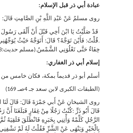
عبادة أبي ذر قبل الإسلام:
روى مسلمٌ عَنْ عَبْدِ اللَّهِ بْنِ الصَّامِتِ قَالَ: قَال
قَدْ صَلَّيْتُ يَا ابْنَ أَخِي قَبْلَ أَنْ أَلْقَى رَسُولَ اللّ
.قُلْتُ: فَأَيْنَ تَوَجَّهُ؟ قَالَ: أَتَوَجَّهُ حَيْثُ يُوَجِّهُ
خِفَاءٌ حَتَّى تَعْلُوَنِي الشَّمْسُ.(مسلم حديث:2473)
إسلام أبي ذر الغفاري:
أسلم أبو ذر قديماً بمكة، فكان خامس من 
(الطبقات الكبرى لابن سعد جـ 4صـ 169)
روى الشيخانِ عَنْ أَبي جَمْرَةَ قَالَ: قَالَ لَنَا ابْنُ عَب
قَالَ أَبُو ذَرٍّ :كُنْتُ رَجُلًا مِنْ غِفَارٍ فَبَلَغَنَا أَنَّ رَ
الرَّجُلِ كَلِّمْهُ وَأْتِنِي بِخَبَرِهِ فَانْطَلَقَ فَلَقِيَهُ ثُم
بِالْخَيْرِ وَيَنْهَى عَنْ الشَّرِّ فَقُلْتُ لَهُ لَمْ تَشْفِنِي