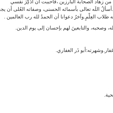
من زهاد الصحابة البارزين ،فأحببت أن أُذَكِرَ نفسي
ألُ اللَه تعالى بأسمائه الحسنى، وصفاته العُلى أن يج
طلاب العِلْمِِ.وآخرُ دعوانا أن الحمدُ لله رب العالمين .
ه، وصحبه، والتابعينَ لهم بإحسان إلى يوم الدين.
غفار.وشهرته:أبو ذَر الغفاري.
حية.