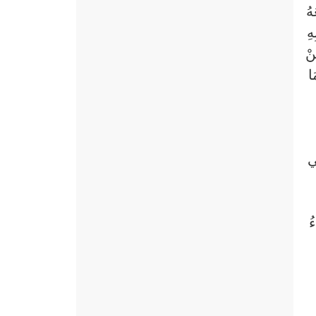
هُ
هِ
نْ
ا
ِي
ُ