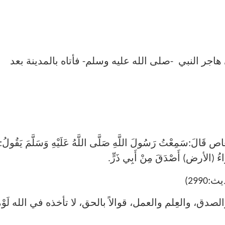
هاجر النبي -صلى الله عليه وسلم- فأتاه بالمدينة بعد
ص قَالَ:سَمِعْتُ رَسُولَ اللَّهِ صَلَّى اللَّهُ عَلَيْهِ وَسَلَّمَ يَقُولُ:
ْرَاءُ (الأرض) أَصْدَقَ مِنْ أَبِي ذَرٍّ.
299)
صدق، والعِلم والعمل، قوالاً بالحق، لا تأخذه في الله لَوْم