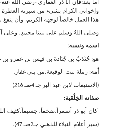
أما بعد:فإن أبا ذر الغفاري -رضى الله عنه- 
وإخواني الكرام بشيء من سيرته العطرة .أس
هذا العمل خالصاً لوجهه الكريم، وأن ينفعَ به 
وصلى اللهُ وسلم على نبينا محمدٍ، وعلى آل
اسمه ونسبه
:
هو: جُنْدَبُ بن جُنَادةَ بن قيس بن عمرو بن 
أمه
: رَملة بنت الوقيعة،من بني غفار.
(الاستيعاب لابن عبد البر جـ 4صـ 216)
صفاته الخِلْقية:
كان أبو ذر أسمراً،ضخماً، جسيماً،كثيف الل
(سير أعلام النبلاء للذهبي جـ2صـ 47).