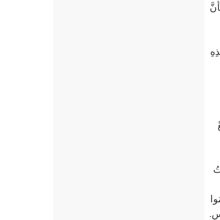
نَّ
ِهِ
تُ
ُوا
ْسِ.