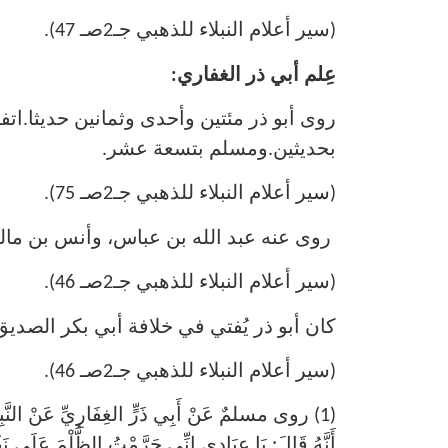
(سير أعلام النبلاء للذهبي جـ2صـ 47).
عِلم أبي ذر الغفاري:
روى أبو ذر مئتين وأحدى وثمانين حديثا.اتف
بحديثين.ومسلم بتسعة عشر.
(سير أعلام النبلاء للذهبي جـ2صـ 75).
روى عنه عبد الله بن عباس، وأنس بن مالك
(سير أعلام النبلاء للذهبي جـ2صـ 46).
كان أبو ذر يُفتي في خلافة أبي بكر الصد
(سير أعلام النبلاء للذهبي جـ2صـ 46).
(1) روى مسلمٌ عَنْ أَبِي ذَرٍّ الغِفَارِيِّ عَنْ النَّبِيِّ
أَنَّهُ قَالَ: يَا عِبَادِي إِنِّي حَرَّمْتُ الظُّلْمَ عَلَى نَف