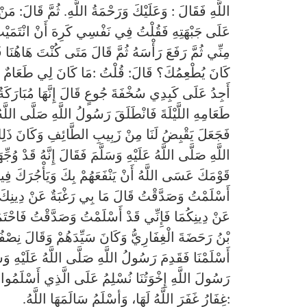
اللَّهِ فَقَالَ : وَعَلَيْكَ وَرَحْمَةُ اللَّهِ. ثُمَّ قَالَ: م
عَلَى جَبْهَتِهِ فَقُلْتُ فِي نَفْسِي كَرِهَ أَنْ انْتَمَيْتُ 
مِنِّي ثُمَّ رَفَعَ رَأْسَهُ ثُمَّ قَالَ مَتَى كُنْتَ هَاهُنَا قَ
كَانَ يُطْعِمُكَ؟ قَالَ: قُلْتُ :مَا كَانَ لِي طَعَامٌ إِ
أَجِدُ عَلَى كَبِدِي سُخْفَةَ جُوعٍ قَالَ إِنَّهَا مُبَارَكَةٌ
طَعَامِهِ اللَّيْلَةَ فَانْطَلَقَ رَسُولُ اللَّهِ صَلَّى اللَّهُ ع
فَجَعَلَ يَقْبِضُ لَنَا مِنْ زَبِيبِ الطَّائِفِ وَكَانَ ذَلِكَ أ
اللَّهِ صَلَّى اللَّهُ عَلَيْهِ وَسَلَّمَ فَقَالَ إِنَّهُ قَدْ وُج
قَوْمَكَ عَسَى اللَّهُ أَنْ يَنْفَعَهُمْ بِكَ وَيَأْجُرَكَ فِي
أَسْلَمْتُ وَصَدَّقْتُ قَالَ مَا بِي رَغْبَةٌ عَنْ دِينِكَ فَإ
عَنْ دِينِكُمَا فَإِنِّي قَدْ أَسْلَمْتُ وَصَدَّقْتُ فَاحْتَمَلْنَ
بْنُ رَحَضَةَ الْغِفَارِيُّ وَكَانَ سَيِّدَهُمْ وَقَالَ نِصْفُهُ
أَسْلَمْنَا فَقَدِمَ رَسُولُ اللَّهِ صَلَّى اللَّهُ عَلَيْهِ وَس
رَسُولَ اللَّهِ إِخْوَتُنَا نُسْلِمُ عَلَى الَّذِي أَسْلَمُوا ع
:غِفَارُ غَفَرَ اللَّهُ لَهَا، وَأسْلَمُ سَالَمَهَا اللَّهُ.