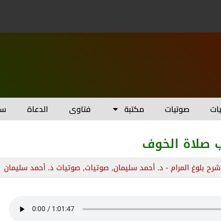
يات
صوتيات
مكتبة
فتاوى
الدعاة
سل
ب صلاة الخوف
شرح بلوغ المرام - د. أحمد سليمان
,
صوتيات
,
صوتيات د. أحمد سليمان