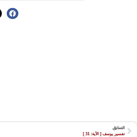
السابق
تفسير يوسف [ الآية: 31 ]