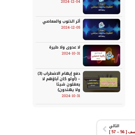
2024-12-04
أثر الذنوب والمعاصي
2024-12-05
لا عدوى ولا طيرة
2024-10-31
دفع إيهام الاضطراب (3)
– {أولو كان آباؤهم لا
يعقلون شيئا
ولا يهتدون}
2024-10-31
التالي
56 – 57 ]