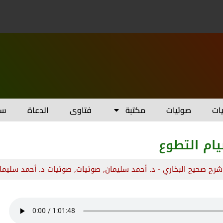
يات
صوتيات
مكتبة
فتاوى
الدعاة
سل
يام التطوع
شرح صحيح البخاري - د. أحمد سليمان
,
صوتيات
,
صوتيات د. أحمد سليما