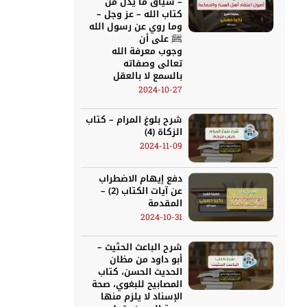
– سياق ما يدل من
كتاب الله – عز وجل –
وما روي عن رسول الله
ﷺ على أن
وجوب معرفة الله
تعالى وصفاته
بالسمع لا بالعقل
2024-10-27
شرح بلوغ المرام – كتاب
الزكاة (4)
2024-11-09
دفع إيهام الاضطراب
عن آيات الكتاب (2) –
المقدمة
2024-10-31
شرح الباعث الحثيث –
أبو داود من مظان
الحديث الحسن، كتاب
المصابيح للبغوي، صحة
الإسناد لا يلزم منها