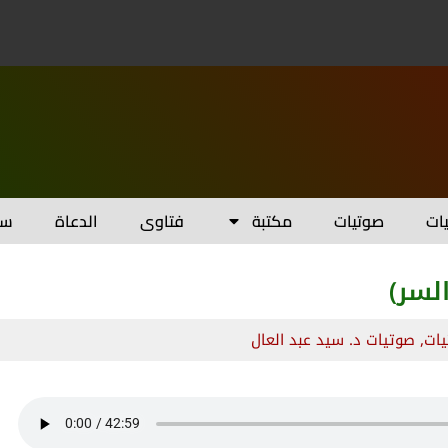
يات
صوتيات
مكتبة
فتاوى
الدعاة
سل
لسر)
ات
,
صوتيات د. سيد عبد العال